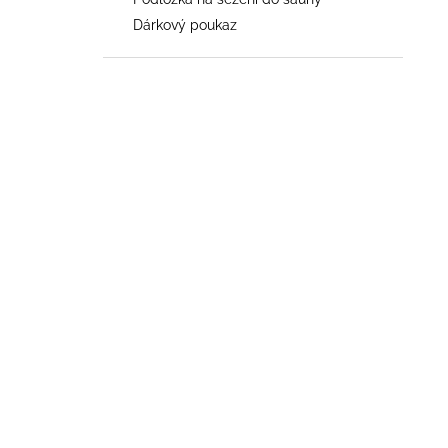
547 Kč
l
Dárkový poukaz