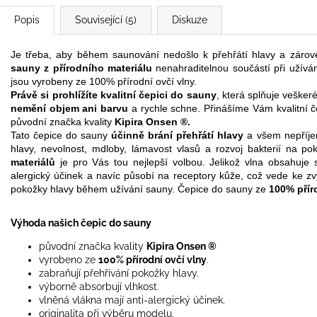
Popis
Související (5)
Diskuze
Je třeba, aby během saunování nedošlo k přehřátí hlavy a zárove
sauny z přírodního materiálu
nenahraditelnou součástí při užíván
jsou vyrobeny ze 100% přírodní ovčí vlny.
Právě si prohlížíte kvalitní čepici do sauny
, která splňuje vešker
nemění objem ani barvu
a rychle schne. Přinášíme Vám kvalitní č
původní značka kvality
Kipira Onsen ®.
Tato čepice do sauny
účinně brání přehřátí hlavy
a všem nepříje
hlavy, nevolnost, mdloby, lámavost vlasů a rozvoj bakterií na 
materiálů
je pro Vás tou nejlepší volbou. Jelikož vlna obsahuje sp
alergický účinek a navíc působí na receptory kůže, což vede ke zv
pokožky hlavy během užívání sauny. Čepice do sauny ze
100% přír
Výhoda našich čepic do sauny
původní značka kvality
Kipira Onsen ®
vyrobeno ze
100% přírodní ovčí vlny
.
zabraňují přehřívání pokožky hlavy.
výborně absorbují vlhkost.
vlněná vlákna mají anti-alergický účinek.
originalita při výběru modelu.