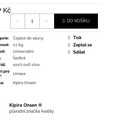
7 Kč
á
DO KOŠÍKU
Tisk
orie
:
Čepice do sauny
nost
:
0.1 kg
Zeptat se
ost
:
Univerzální
Sdílet
a
:
Šedivá
iál
:
100% ovčí vlna
ní pro
Unisex
?
:
ka
:
Kipira Onsen
Kipira Onsen ®
původní značka kvality