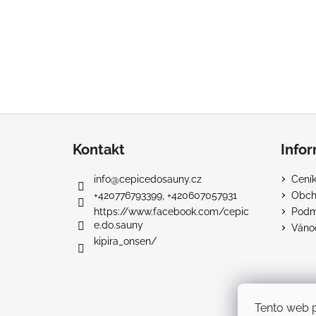
Z
á
Kontakt
Info
p
a
info
@
cepicedosauny.cz
Ceník
t
+420776793399, +420607057931
Obch
í
https://www.facebook.com/cepic
Podm
e.do.sauny
Váno
kipira_onsen/
Tento web 