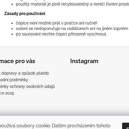
použitý materiál je plně recyklovatelný a neničí životní prost
Zásady pro používání
čepice není možné prát v pračce ani ručně!
sušení se nedoporučuje na radiátorech ani na jiném topném z
po saunování nechte čepici přirozeně vyschnout.
rmace pro vás
Instagram
 dopravy a způsob plateb
odní podmínky
ínky ochrany osobních údajů
ce 2025
používá soubory cookie. Dalším procházením tohoto
Sledovat na Instagr