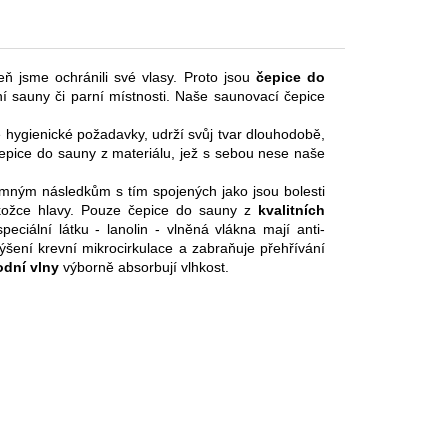
ň jsme ochránili své vlasy. Proto jsou
čepice do
í sauny či parní místnosti. Naše saunovací čepice
é hygienické požadavky, udrží svůj tvar dlouhodobě,
epice do sauny z materiálu, jež s sebou nese naše
mným následkům s tím spojených jako jsou bolesti
pokožce hlavy. Pouze čepice do sauny z
kvalitních
eciální látku - lanolin - vlněná vlákna mají anti-
ýšení krevní mikrocirkulace a zabraňuje přehřívání
odní vlny
výborně absorbují vlhkost.