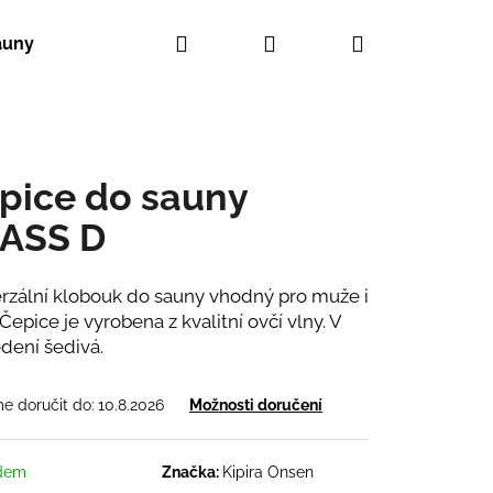
Hledat
Přihlášení
Nákupní
auny
košík
pice do sauny
ASS D
rzální klobouk do sauny vhodný pro muže i
 Čepice je vyrobena z kvalitní ovčí vlny. V
dení šedivá.
 doručit do:
10.8.2026
Možnosti doručení
dem
Značka:
Kipira Onsen
NY CLASS SPIKE