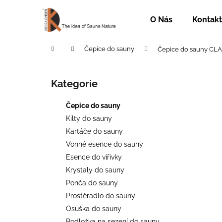
K
Přejít
na
o
O Nás
Kontakt
obsah
Zpět
Zpět
š
do
do
í
Domů
Čepice do sauny
Čepice do sauny CL
k
obchodu
obchodu
P
o
Kategorie
Přeskočit
s
kategorie
t
Čepice do sauny
r
Kilty do sauny
a
Kartáče do sauny
n
Vonné esence do sauny
n
Esence do vířivky
í
Krystaly do sauny
p
Ponča do sauny
a
Prostěradlo do sauny
n
Osuška do sauny
ČEPICE DO SAUNY CLASS D
e
Podložka na sezení do sauny