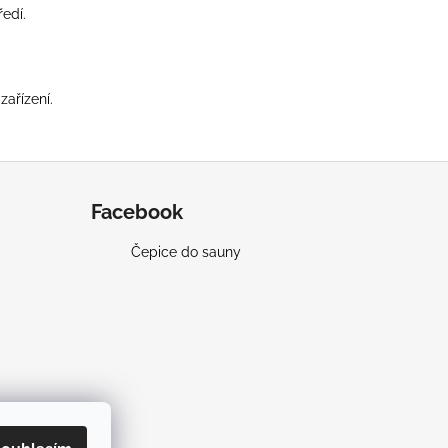
ředí.
ařízení.
Facebook
Čepice do sauny
amu