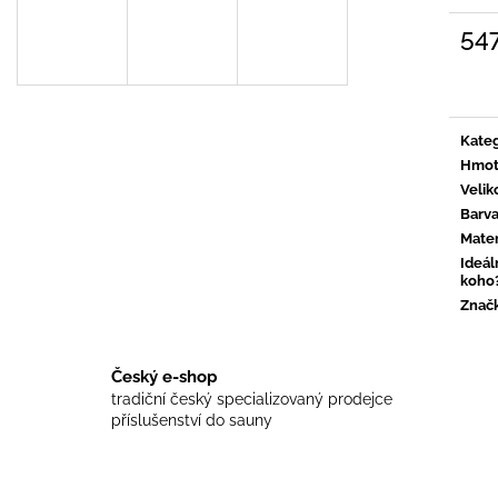
657 Kč
597 Kč
54
Měrn
cena:
Kateg
Hmot
Velik
Barv
Mater
Ideál
koho
Znač
Český e-shop
tradiční český specializovaný prodejce
příslušenství do sauny