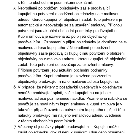
s těmito obchodními podmínkami seznámil.
Neprodleně po obdržení objednávky zašle prodávající
kupujícímu potvrzení o obdržení objednávky na e-mailovou
adresu, kterou kupující při objednání zadal. Toto potvrzení je
automatické a nepovažuje se za uzavření smlouvy. Přílohou
potvrzení jsou aktuální obchodní podmínky prodávajícího.
Kupní smlouva je uzavřena až po přijetí objednávky
prodávajícím. Oznámení o přijetí objednávky je doručeno na e-
mailovou adresu kupujícího. / Neprodleně po obdržení
objednávky zašle prodávající kupujícímu potvrzení o obdržení
objednávky na e-mailovou adresu, kterou kupující při objednání
zadal. Toto potvrzení se považuje za uzavření smlouvy.
Přílohou potvrzení jsou aktuální obchodní podmínky
prodávajícího. Kupní smlouva je uzavřena potvrzením
objednávky prodávajícím na e-mailovou adresu kupujícího.
V případě, že některý z požadavků uvedených v objednávce
nemůže prodávající splnit, zašle kupujícímu na jeho e-
mailovou adresu pozměněnou nabídku. Pozměněná nabídka se
považuje za nový návrh kupní smlouvy a kupní smlouva je v
takovém případě uzavřena potvrzením kupujícího o přijetí této
nabídky prodávajícímu na jeho e-mailovou adresu uvedenou
v těchto obchodních podmínkách.
Všechny objednávky přijaté prodávajícím . Kupující může
zrušit objednávku, dokud není kupujícímu doručeno oznámení