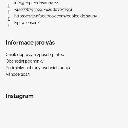
a
info
@
cepicedosauny.cz
t
+420776793399, +420607057931
í
https://www.facebook.com/cepice.do.sauny
kipira_onsen/
Informace pro vás
Ceník dopravy a způsob plateb
Obchodní podmínky
Podmínky ochrany osobních údajů
Vánoce 2025
Instagram