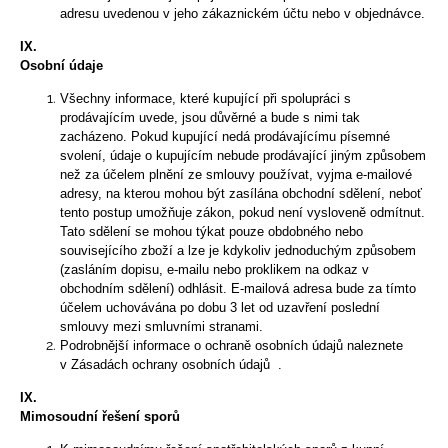
adresu uvedenou v jeho zákaznickém účtu nebo v objednávce.
IX.
Osobní údaje
Všechny informace, které kupující při spolupráci s
prodávajícím uvede, jsou důvěrné a bude s nimi tak
zacházeno. Pokud kupující nedá prodávajícímu písemné
svolení, údaje o kupujícím nebude prodávající jiným způsobem
než za účelem plnění ze smlouvy používat, vyjma e-mailové
adresy, na kterou mohou být zasílána obchodní sdělení, neboť
tento postup umožňuje zákon, pokud není vysloveně odmítnut.
Tato sdělení se mohou týkat pouze obdobného nebo
souvisejícího zboží a lze je kdykoliv jednoduchým způsobem
(zasláním dopisu, e-mailu nebo proklikem na odkaz v
obchodním sdělení) odhlásit. E-mailová adresa bude za tímto
účelem uchovávána po dobu 3 let od uzavření poslední
smlouvy mezi smluvními stranami.
Podrobnější informace o ochraně osobních údajů naleznete
v
Zásadách ochrany osobních údajů
.
IX.
Mimosoudní řešení sporů