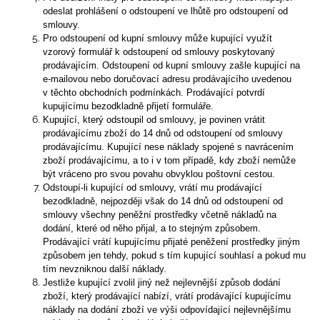
odeslat prohlášení o odstoupení ve lhůtě pro odstoupení od
smlouvy.
Pro odstoupení od kupní smlouvy může kupující využít
vzorový formulář k odstoupení od smlouvy poskytovaný
prodávajícím. Odstoupení od kupní smlouvy zašle kupující na
e-mailovou nebo doručovací adresu prodávajícího uvedenou
v těchto obchodních podmínkách. Prodávající potvrdí
kupujícímu bezodkladně přijetí formuláře.
Kupující, který odstoupil od smlouvy, je povinen vrátit
prodávajícímu zboží do 14 dnů od odstoupení od smlouvy
prodávajícímu. Kupující nese náklady spojené s navrácením
zboží prodávajícímu, a to i v tom případě, kdy zboží nemůže
být vráceno pro svou povahu obvyklou poštovní cestou.
Odstoupí-li kupující od smlouvy, vrátí mu prodávající
bezodkladně, nejpozději však do 14 dnů od odstoupení od
smlouvy všechny peněžní prostředky včetně nákladů na
dodání, které od něho přijal, a to stejným způsobem.
Prodávající vrátí kupujícímu přijaté peněžení prostředky jiným
způsobem jen tehdy, pokud s tím kupující souhlasí a pokud mu
tím nevzniknou další náklady.
Jestliže kupující zvolil jiný než nejlevnější způsob dodání
zboží, který prodávající nabízí, vrátí prodávající kupujícímu
náklady na dodání zboží ve výši odpovídající nejlevnějšímu