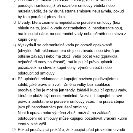
porušující smlouvu již při uzavření smlouvy věděla nebo
musela vědět, že by druhá strana smlouvu neuzavřela, pokud
by toto porušení předvídala.
U vady, která znamená nepodstatné porušení smlouvy (bez
ohledu na to, jde-li o vadu odstranitelnou či neodstranitelnou),
má kupující nárok na odstranění vady nebo přiměřenou slevu z
kupní ceny.
Vyskytla-li se odstranitelná vada po opravě opakovaně
(obvykle třetí reklamace pro stejnou závadu nebo čtvrtá pro
odlišné závady) nebo má zboží větší počet vad (zpravidla
nejméně tři vady současně), má kupující právo uplatnit
požadavek na slevu z kupní ceny, výměnu zboží nebo
odstoupit od smlouvy.
Při uplatnění reklamace je kupující povinen prodávajícímu
sdělit, jaké právo si zvolil. Změna volby bez souhlasu
prodávajícího je možná jen tehdy, žádal-li kupující opravu vady,
která se ukáže být neodstranitelná. Nezvolí-li kupující si své
právo z podstatného porušení smlouvy včas, má práva stejná
jako při nepodstatném porušení smlouvy.
Není-li oprava nebo výměna zboží možná, na základě
odstoupení od smlouvy může kupující požadovat vrácení kupní
ceny v plné výši.
Pokud prodávající prokáže, že kupující před převzetím o vadě