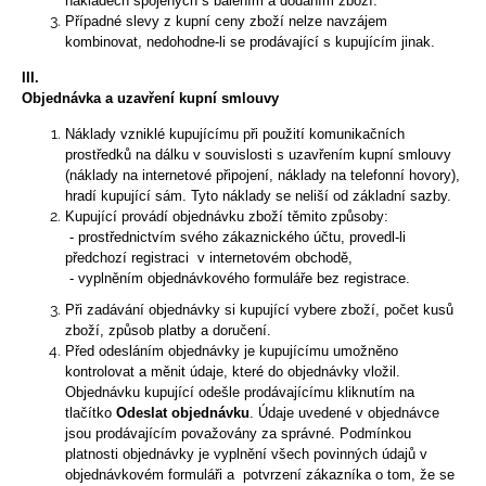
č
nákladech spojených s balením a dodáním zboží.
Případné slevy z kupní ceny zboží nelze navzájem
u
kombinovat, nedohodne-li se prodávající s kupujícím jinak.
j
e
III.
m
Objednávka a uzavření kupní smlouvy
e
Náklady vzniklé kupujícímu při použití komunikačních
prostředků na dálku v souvislosti s uzavřením kupní smlouvy
(náklady na internetové připojení, náklady na telefonní hovory),
ČEPICE
hradí kupující sám. Tyto náklady se neliší od základní sazby.
DO
Kupující provádí objednávku zboží těmito způsoby:
SAUNY
- prostřednictvím svého zákaznického účtu, provedl-li
CLASS
předchozí registraci v internetovém obchodě,
SPIKE
- vyplněním objednávkového formuláře bez registrace.
597
Kč
Při zadávání objednávky si kupující vybere zboží, počet kusů
zboží, způsob platby a doručení.
Před odesláním objednávky je kupujícímu umožněno
kontrolovat a měnit údaje, které do objednávky vložil.
Objednávku kupující odešle prodávajícímu kliknutím na
tlačítko
Odeslat objednávku
. Údaje uvedené v objednávce
jsou prodávajícím považovány za správné. Podmínkou
platnosti objednávky je vyplnění všech povinných údajů v
objednávkovém formuláři a potvrzení zákazníka o tom, že se