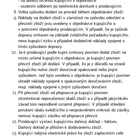
- na adresu určenou kupujícím v objednávce
- osobním odběrem po telefonické domluvě s prodávajícím.
Volba způsobu dodání se provádí během objednávání zboží.
Náklady na dodání zboží v závislosti na způsobu odeslání a
převzetí zboží jsou uvedeny v objednávce kupujícího a
v potvrzení objednávky prodávajícím. V případě, že je způsob
dopravy smluven na základě zvláštního požadavku kupujícího,
nese kupující riziko a případné dodatečné náklady spojené s
tímto způsobem dopravy.
Je-li prodávající podle kupní smlouvy povinen dodat zboží na
místo určené kupujícím v objednávce, je kupující povinen
převzít zboží při dodání. V případě, že je z důvodů na straně
kupujícího nutno zboží doručovat opakovaně nebo jiným
způsobem, než bylo uvedeno v objednávce, je kupující povinen
uhradit náklady spojené s opakovaným doručováním zboží,
resp. náklady spojené s jiným způsobem doručení.
Při převzetí zboží od přepravce je kupující povinen
zkontrolovat neporušenost obalů zboží a v případě jakýchkoliv
závad toto neprodleně oznámit přepravci. V případě shledání
porušení obalu svědčícího o neoprávněném vniknutí do zásilky
nemusí kupující zásilku od přepravce převzít.
Prodávající vystaví kupujícímu daňový doklad – fakturu.
Daňový doklad je přiložen k dodávanému zboží.
Kupující nabývá vlastnické právo ke zboží zaplacením celé