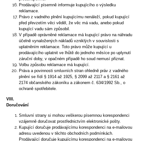
Prodávající písemně informuje kupujícího o výsledku
reklamace.
Právo z vadného plnění kupujícímu nenáleží, pokud kupující
před převzetím věci věděl, že věc má vadu, anebo pokud
kupující vadu sám způsobil.
V případě oprávněné reklamace má kupující právo na náhradu
účelně vynaložených nákladů vzniklých v souvislosti s
uplatněním reklamace. Toto právo může kupující u
prodávajícího uplatnit ve lhůtě do jednoho měsíce po uplynutí
záruční doby, v opačném případě ho soud nemusí přiznat.
Volbu způsobu reklamace má kupující.
Práva a povinnosti smluvních stran ohledně práv z vadného
plnění se řídí § 1914 až 1925, § 2099 až 2117 a § 2161 až
2174 občanského zákoníku a zákonem č. 634/1992 Sb., o
ochraně spotřebitele.
VIII.
Doručování
Smluvní strany si mohou veškerou písemnou korespondenci
vzájemně doručovat prostřednictvím elektronické pošty.
Kupující doručuje prodávajícímu korespondenci na e-mailovou
adresu uvedenou v těchto obchodních podmínkách.
Prodávající doručuje kupujícímu korespondenci na e-mailovou