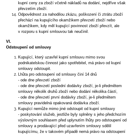
kupní ceny za zboží včetně nákladů na dodání, nejdříve však
převzetím zboží.
Odpovědnost za nahodilou zkázu, poškození či ztrátu zboží
přechází na kupujícího okamžikem převzetí zboží nebo
okamžikem, kdy měl kupující povinnost zboží převzít, ale
v rozporu s kupní smlouvou tak neučinil.
VI.
Odstoupení od smlouvy
Kupující, který uzavřel kupní smlouvu mimo svou
podnikatelskou činnost jako spotřebitel, má právo od kupní
smlouvy odstoupit.
Lhůta pro odstoupení od smlouvy činí 14 dnů
- ode dne převzetí zboží
- ode dne převzetí poslední dodávky zboží, je-li předmětem
smlouvy několik druhů zboží nebo dodání několika částí,
- ode dne převzetí první dodávky zboží, je-li předmětem
smlouvy pravidelná opakovaná dodávka zboží.
Kupující nemůže mimo jiné odstoupit od kupní smlouvy
- poskytování služeb, jestliže byly splněny s jeho předchozím
výslovným souhlasem před uplynutím lhůty pro odstoupení od
smlouvy a prodávající před uzavřením smlouvy sdělil
kupujícímu, že v takovém případě nemá právo na odstoupení