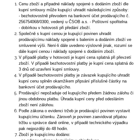
Cenu zboží a případné náklady spojené s dodáním zboží dle
kupní smlouvy může kupující uhradit následujícími způsoby:
- bezhotovostně převodem na bankovní účet prodávajícího č.
256754068/0300, vedený u ČSOB a.s. - Poštovní spořitelna
- dobírkou v hotovosti při předání zboží.
Společně s kupní cenou je kupující povinen uhradit
prodávajícímu náklady spojené s balením a dodáním zboží ve
smluvené výši. Není-li dále uvedeno výslovně jinak, rozumí se
dále kupní cenou i náklady spojené s dodáním zboží.
V případě platby v hotovosti je kupní cena splatná při převzetí
zboží. V případě bezhotovostní platby je kupní cena splatná do
3 dnů od uzavření kupní smlouvy.
V případě bezhotovostní platby je závazek kupujícího uhradit
kupní cenu splněn okamžikem připsání příslušné částky na
bankovní účet prodávajícího.
Prodávající nepožaduje od kupujícího předem žádnou zálohu či
jinou obdobnou platbu. Úhrada kupní ceny před odesláním
zboží není zálohou.
Podle zákona o evidenci tržeb je prodávající povinen vystavit
kupujícímu účtenku. Zároveň je povinen zaevidovat přijatou
tržbu u správce daně online, v případě technického výpadku
pak nejpozději do 48 hodin.
Zboží je kupujícímu dodáno: