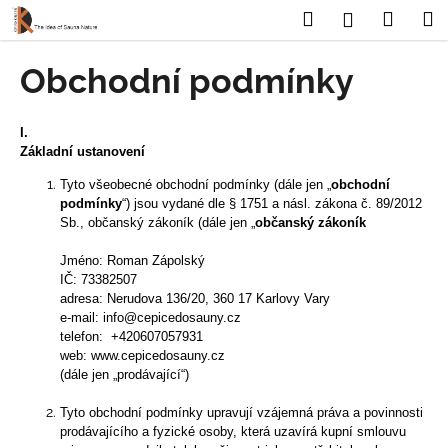
K
Přejít
Hledat
Nákup
M
Přihlášení
na
o
obsah
Zpět
Zpět
košík
š
Obchodní podmínky
í
C
k
o
I.
Základní ustanovení
p
o
Tyto všeobecné obchodní podmínky (dále jen „
obchodní
podmínky
“) jsou vydané dle § 1751 a násl. zákona č. 89/2012
t
Sb., občanský zákoník (dále jen „
občanský zákoník
ř
e
Jméno: Roman Zápolský
IČ: 73382507
b
adresa: Nerudova 136/20, 360 17 Karlovy Vary
u
e-mail:
info@cepicedosauny.cz
telefon:
+420607057931
j
web:
www.cepicedosauny.cz
e
(dále
jen „prodávající“)
t
Tyto obchodní podmínky upravují vzájemná práva a povinnosti
e
prodávajícího a fyzické osoby, která uzavírá kupní smlouvu
n