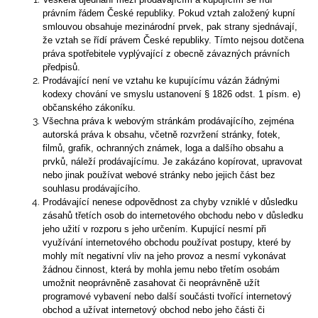
právním řádem České republiky. Pokud vztah založený kupní
smlouvou obsahuje mezinárodní prvek, pak strany sjednávají,
že vztah se řídí právem České republiky. Tímto nejsou dotčena
práva spotřebitele vyplývající z obecně závazných právních
předpisů.
Prodávající není ve vztahu ke kupujícímu vázán žádnými
kodexy chování ve smyslu ustanovení § 1826 odst. 1 písm. e)
občanského zákoníku.
Všechna práva k webovým stránkám prodávajícího, zejména
autorská práva k obsahu, včetně rozvržení stránky, fotek,
filmů, grafik, ochranných známek, loga a dalšího obsahu a
prvků, náleží prodávajícímu. Je zakázáno kopírovat, upravovat
nebo jinak používat webové stránky nebo jejich část bez
souhlasu prodávajícího.
Prodávající nenese odpovědnost za chyby vzniklé v důsledku
zásahů třetích osob do internetového obchodu nebo v důsledku
jeho užití v rozporu s jeho určením. Kupující nesmí při
využívání internetového obchodu používat postupy, které by
mohly mít negativní vliv na jeho provoz a nesmí vykonávat
žádnou činnost, která by mohla jemu nebo třetím osobám
umožnit neoprávněně zasahovat či neoprávněně užít
programové vybavení nebo další součásti tvořící internetový
obchod a užívat internetový obchod nebo jeho části či