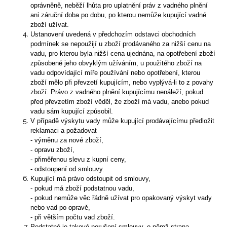
oprávněně, neběží lhůta pro uplatnění práv z vadného plnění
ani záruční doba po dobu, po kterou nemůže kupující vadné
zboží užívat.
Ustanovení uvedená v předchozím odstavci obchodních
podmínek se nepoužijí u zboží prodávaného za nižší cenu na
vadu, pro kterou byla nižší cena ujednána, na opotřebení zboží
způsobené jeho obvyklým užíváním, u použitého zboží na
vadu odpovídající míře používání nebo opotřebení, kterou
zboží mělo při převzetí kupujícím, nebo vyplývá-li to z povahy
zboží. Právo z vadného plnění kupujícímu nenáleží, pokud
před převzetím zboží věděl, že zboží má vadu, anebo pokud
vadu sám kupující způsobil.
V případě výskytu vady může kupující prodávajícímu předložit
reklamaci a požadovat
- výměnu za nové zboží,
- opravu zboží,
- přiměřenou slevu z kupní ceny,
- odstoupení od smlouvy.
Kupující má právo odstoupit od smlouvy,
- pokud má zboží podstatnou vadu,
- pokud nemůže věc řádně užívat pro opakovaný výskyt vady
nebo vad po opravě,
- při větším počtu vad zboží.
Podstatné je takové porušení smlouvy, o němž strana