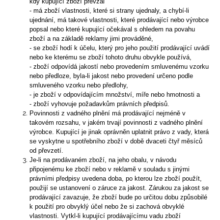
kdy kupující zboží převzal
- má zboží vlastnosti, které si strany ujednaly, a chybí-li
ujednání, má takové vlastnosti, které prodávající nebo výrobce
popsal nebo které kupující očekával s ohledem na povahu
zboží a na základě reklamy jimi prováděné,
- se zboží hodí k účelu, který pro jeho použití prodávající uvádí
nebo ke kterému se zboží tohoto druhu obvykle používá,
- zboží odpovídá jakostí nebo provedením smluvenému vzorku
nebo předloze, byla-li jakost nebo provedení určeno podle
smluveného vzorku nebo předlohy,
- je zboží v odpovídajícím množství, míře nebo hmotnosti a
- zboží vyhovuje požadavkům právních předpisů.
Povinnosti z vadného plnění má prodávající nejméně v
takovém rozsahu, v jakém trvají povinnosti z vadného plnění
výrobce. Kupující je jinak oprávněn uplatnit právo z vady, která
se vyskytne u spotřebního zboží v době dvaceti čtyř měsíců
od převzetí.
Je-li na prodávaném zboží, na jeho obalu, v návodu
připojenému ke zboží nebo v reklamě v souladu s jinými
právními předpisy uvedena doba, po kterou lze zboží použít,
použijí se ustanovení o záruce za jakost. Zárukou za jakost se
prodávající zavazuje, že zboží bude po určitou dobu způsobilé
k použití pro obvyklý účel nebo že si zachová obvyklé
vlastnosti. Vytkl-li kupující prodávajícímu vadu zboží