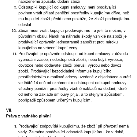
nabízenému způsobu dodání zboží.
Odstoupí-li kupující od kupní smlouvy, není prodávající
povinen vrátit přijaté peněžní prostředky kupujícímu dříve, než
mu kupující zboží předá nebo prokáže, že zboží prodávajícímu
odeslal.
Zboží musí vrátit kupující prodávajícímu a je-li to možné, v
původním obalu. Nárok na náhradu škody vzniklé na zboží je
prodávající oprávněn jednostranně započíst proti nároku
kupujícího na vrácení kupní ceny.
Prodávající je oprávněn odstoupit od kupní smlouvy z důvodu
vyprodání zásob, nedostupnosti zboží, nebo když výrobce,
dovozce nebo dodavatel zboží přerušil výrobu nebo dovoz
zboží. Prodávající bezodkladně informuje kupujícího
prostřednictvím e-mailové adresy uvedené v objednávce a vrátí
ve lhůtě 14 dnů od oznámení o odstoupení od kupní smlouvy
všechny peněžní prostředky včetně nákladů na dodání, které
od něho na základě smlouvy přijal, a to stejným způsobem,
popřípadě způsobem určeným kupujícím.
VII.
Práva z vadného plnění
Prodávající zodpovídá kupujícímu, že zboží při převzetí nemá
vady. Zejména prodávající odpovídá kupujícímu, že v době,