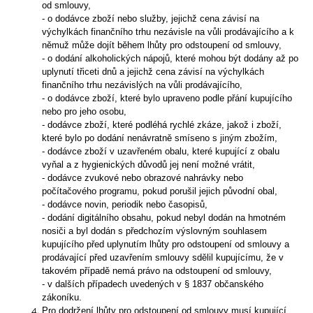
od smlouvy,
- o dodávce zboží nebo služby, jejichž cena závisí na
výchylkách finančního trhu nezávisle na vůli prodávajícího a k
němuž může dojít během lhůty pro odstoupení od smlouvy,
- o dodání alkoholických nápojů, které mohou být dodány až po
uplynutí třiceti dnů a jejichž cena závisí na výchylkách
finančního trhu nezávislých na vůli prodávajícího,
- o dodávce zboží, které bylo upraveno podle přání kupujícího
nebo pro jeho osobu,
- dodávce zboží, které podléhá rychlé zkáze, jakož i zboží,
které bylo po dodání nenávratně smíseno s jiným zbožím,
- dodávce zboží v uzavřeném obalu, které kupující z obalu
vyňal a z hygienických důvodů jej není možné vrátit,
- dodávce zvukové nebo obrazové nahrávky nebo
počítačového programu, pokud porušil jejich původní obal,
- dodávce novin, periodik nebo časopisů,
- dodání digitálního obsahu, pokud nebyl dodán na hmotném
nosiči a byl dodán s předchozím výslovným souhlasem
kupujícího před uplynutím lhůty pro odstoupení od smlouvy a
prodávající před uzavřením smlouvy sdělil kupujícímu, že v
takovém případě nemá právo na odstoupení od smlouvy,
- v dalších případech uvedených v § 1837 občanského
zákoníku.
Pro dodržení lhůty pro odstoupení od smlouvy musí kupující