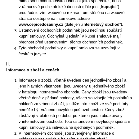
mimo svou podnikatelskou činnost jako spotřebitel, nebo
a
v rámci své podnikatelské činnosti (dále jen: „
kupující
“)
prostřednictvím webového rozhraní umístěného na webové
j
stránce dostupné na internetové adrese
í
www.cepicedosauny.cz
(dále jen „
internetový obchod
“).
t
Ustanovení obchodních podmínek jsou nedílnou součástí
kupní smlouvy. Odchylná ujednání v kupní smlouvě mají
?
přednost před ustanoveními těchto obchodních podmínek.
Tyto obchodní podmínky a kupní smlouva se uzavírají v
českém jazyce .
II.
Informace o zboží a cenách
HLEDAT
Informace o zboží, včetně uvedení cen jednotlivého zboží a
jeho hlavních vlastností, jsou uvedeny u jednotlivého zboží
v katalogu internetového obchodu. Ceny zboží jsou uvedeny
D
včetně daně z přidané hodnoty, všech souvisejících poplatků a
nákladů za vrácení zboží, jestliže toto zboží ze své podstaty
o
nemůže být vráceno obvyklou poštovní cestou. Ceny zboží
p
zůstávají v platnosti po dobu, po kterou jsou zobrazovány
o
v internetovém obchodě. Toto ustanovení nevylučuje sjednání
r
kupní smlouvy za individuálně sjednaných podmínek.
u
V internetovém obchodě jsou zveřejněny informace o