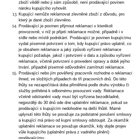
zboží věděl nebo ji sám způsobil, není prodávající povinen
nároku kupujícího vyhovět.
Kupující nemůže reklamovat zlevněné zboží z důvodu, pro
který je dané zboží zlevněno.
Prodávající je povinen přijmout reklamaci v kterékoli
provozovně, v níž je přijetí reklamace možné, případně i v
sídle nebo místě podnikání. Prodávající je povinen kupujícímu
vydat písemné potvrzení o tom, kdy kupující právo uplatnil, co
je obsahem reklamace a jaký způsob vyřízení reklamace
kupující požaduje, jakož i potvrzení o datu a způsobu vyřízení
reklamace, včetně potvrzení o provedení opravy a době jejího
trvání, případně písemné odůvodnění zamítnutí reklamace.
Prodávající nebo jím pověřený pracovník rozhodne o reklamaci
ihned, ve složitých případech do tří pracovních dnů. Do této
lhůty se nezapočítává doba přiměřená podle druhu výrobku či
služby potřebná k odbornému posouzení vady. Reklamace
včetně odstranění vady musí být vyřízena bezodkladně,
nejpozději do 30 dnů ode dne uplatnění reklamace, pokud se
prodávající s kupujícím nedohodne na delší lhůtě. Marné
uplynutí této lhůty se považuje za podstatné porušení smlouvy
a kupující má právo od kupní smlouvy odstoupit. Za okamžik
uplatnění reklamace se považuje okamžik, kdy dojde projev
vůle kupujícího (uplatnění práva z vadného plnění)
prodávajícímu.