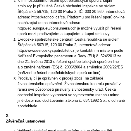
K mimosoudnímu řešení spotřebitelských sporů z kupní
smlouvy je příslušná Česká obchodní inspekce se sídlem
Štěpánská 567/15, 120 00 Praha 2, IČ: 000 20 869, internetová
adresa: https://adr.coi.cz/cs. Platformu pro řešení sporů on-line
nacházející se na internetové adrese
http://ec.europa.eu/consumers/odr je možné využít při řešení
sporů mezi prodávajícím a kupujícím z kupní smlouvy.
Evropské spotřebitelské centrum Česká republika se sídlem
Štěpánská 567/15, 120 00 Praha 2, internetová adresa:
http://www.evropskyspotrebitel.cz je kontaktním místem podle
Nařízení Evropského parlamentu a Rady (EU) č. 524/2013 ze
dne 21. května 2013 o řešení spotřebitelských sporů on-line
a o změně nařízení (ES) č. 2006/2004 a směrnice 2009/22/ES
(nařízení o řešení spotřebitelských sporů on-line).
Prodávající je oprávněn k prodeji zboží na základě
živnostenského oprávnění. Živnostenskou kontrolu provádí v
rámci své působnosti příslušný živnostenský úřad. Česká
obchodní inspekce vykonává ve vymezeném rozsahu mimo
jiné dozor nad dodržováním zákona č. 634/1992 Sb., o ochraně
spotřebitele.
X.
Závěrečná ustanovení
Veškerá ujednání mezi prodávajícím a kupujícím se řídí