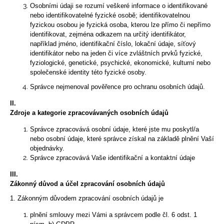
Osobními údaji se rozumí veškeré informace o identifikované
a
nebo identifikovatelné fyzické osobě; identifikovatelnou
j
fyzickou osobou je fyzická osoba, kterou lze přímo či nepřímo
identifikovat, zejména odkazem na určitý identifikátor,
í
například jméno, identifikační číslo, lokační údaje, síťový
t
identifikátor nebo na jeden či více zvláštních prvků fyzické,
?
fyziologické, genetické, psychické, ekonomické, kulturní nebo
společenské identity této fyzické osoby.
Správce nejmenoval pověřence pro ochranu osobních údajů.
II.
Zdroje a kategorie zpracovávaných osobních údajů
HLEDAT
Správce zpracovává osobní údaje, které jste mu poskytl/a
nebo osobní údaje, které správce získal na základě plnění Vaší
objednávky.
D
Správce zpracovává Vaše identifikační a kontaktní údaje
o
III.
p
Zákonný důvod a účel zpracování osobních údajů
o
1. Zákonným důvodem zpracování osobních údajů je
r
u
plnění smlouvy mezi Vámi a správcem podle čl. 6 odst. 1