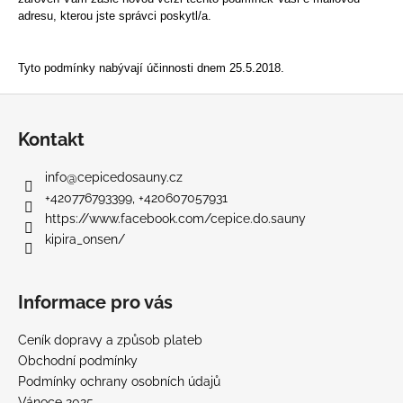
adresu, kterou jste správci poskytl/a.
Tyto podmínky nabývají účinnosti dnem 25.5.2018.
Z
á
Kontakt
p
a
info
@
cepicedosauny.cz
t
+420776793399, +420607057931
í
https://www.facebook.com/cepice.do.sauny
kipira_onsen/
Informace pro vás
Ceník dopravy a způsob plateb
Obchodní podmínky
Podmínky ochrany osobních údajů
Vánoce 2025