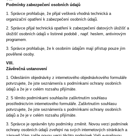
Podmínky zabezpečení osobních údajů
1. Správce prohlašuje, že přijal veškerá vhodná technická a
organizační opatření k zabezpečení osobních údajů.
2. Správce přijal technická opatření k zabezpečení datových úložišť a
úložišť osobních údajů v listinné podobě , např. heslem, antivirovým
programem.
3. Správce prohlašuje, že k osobním údajům mají přístup pouze jím
pověřené osoby.
VIII.
Závěrečná ustanovení
1. Odesláním objednávky z internetového objednávkového formuláře
potvrzujete, že jste seznámen/a s podmínkami ochrany osobních
údajů a že je v celém rozsahu přijímáte.
2. S těmito podmínkami souhlasíte zaškrtnutím souhlasu
prostřednictvím internetového formuláře. Zaškrtnutím souhlasu
potvrzujete, že jste seznámen/a s podmínkami ochrany osobních
údajů a že je v celém rozsahu přijímáte.
3. Správce je oprávněn tyto podmínky změnit. Novou verzi podmínek
ochrany osobních údajů zveřejní na svých internetových stránkách a
zároveň Vám zašle novou verzi těchto podmínek Vaši e-mailovou