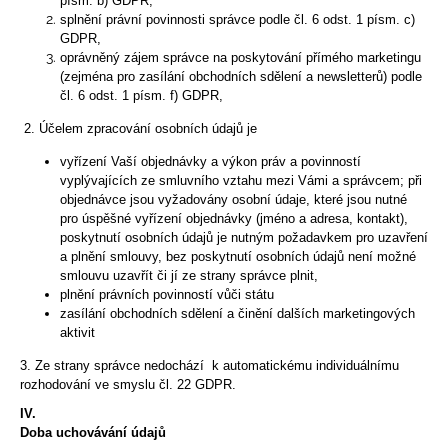
č
písm. b) GDPR,
splnění právní povinnosti správce podle čl. 6 odst. 1 písm. c)
u
GDPR,
j
oprávněný zájem správce na poskytování přímého marketingu
e
(zejména pro zasílání obchodních sdělení a newsletterů) podle
m
čl. 6 odst. 1 písm. f) GDPR,
e
2. Účelem zpracování osobních údajů je
vyřízení Vaší objednávky a výkon práv a povinností
ČEPICE
vyplývajících ze smluvního vztahu mezi Vámi a správcem; při
DO
objednávce jsou vyžadovány osobní údaje, které jsou nutné
SAUNY
pro úspěšné vyřízení objednávky (jméno a adresa, kontakt),
CLASS
poskytnutí osobních údajů je nutným požadavkem pro uzavření
D
a plnění smlouvy, bez poskytnutí osobních údajů není možné
547
smlouvu uzavřít či jí ze strany správce plnit,
Kč
plnění právních povinností vůči státu
zasílání obchodních sdělení a činění dalších marketingových
aktivit
3. Ze strany správce nedochází k automatickému individuálnímu
rozhodování ve smyslu čl. 22 GDPR.
IV.
Doba uchovávání údajů