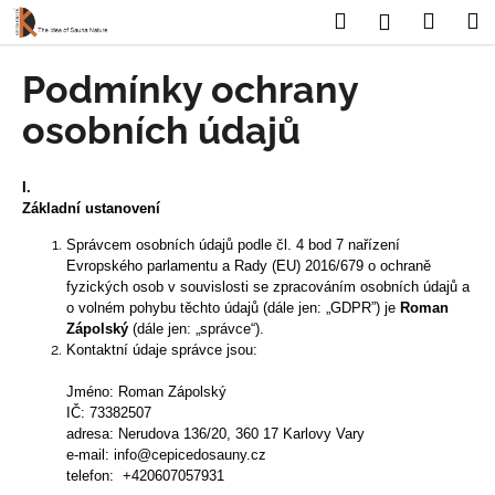
K
Přejít
Hledat
Nákup
M
Přihlášení
na
o
obsah
Zpět
Zpět
košík
š
Podmínky ochrany
í
C
osobních údajů
k
o
p
I.
o
Základní ustanovení
t
Správcem osobních údajů podle čl. 4 bod 7 nařízení
ř
Evropského parlamentu a Rady (EU) 2016/679 o ochraně
e
fyzických osob v souvislosti se zpracováním osobních údajů a
o volném pohybu těchto údajů (dále jen: „GDPR”) je
Roman
b
Zápolský
(dále jen: „správce“).
u
Kontaktní údaje správce jsou:
j
Jméno: Roman Zápolský
e
IČ: 73382507
t
adresa: Nerudova 136/20, 360 17 Karlovy Vary
e-mail:
info@cepicedosauny.cz
e
telefon:
+420607057931
n