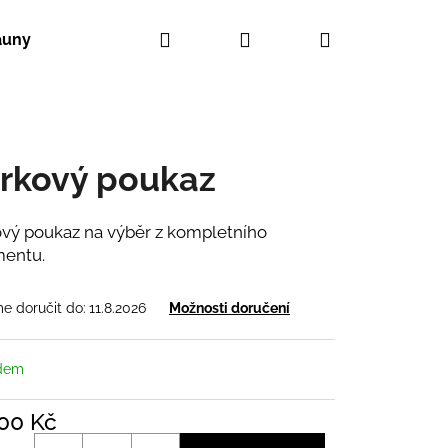
Hledat
Přihlášení
Nákupní
auny
košík
rkový poukaz
vý poukaz na výběr z kompletního
mentu.
 doručit do:
11.8.2026
Možnosti doručení
dem
000 Kč
UNY CLASS WD
á