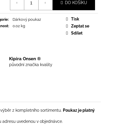
DO KOŠÍKU
Tisk
orie
:
Dárkový poukaz
nost
:
0.02 kg
Zeptat se
Sdílet
Kipira Onsen ®
původní značka kvality
výběr z kompletního sortimentu.
Poukaz je platný
u adresu uvedenou v objednávce.