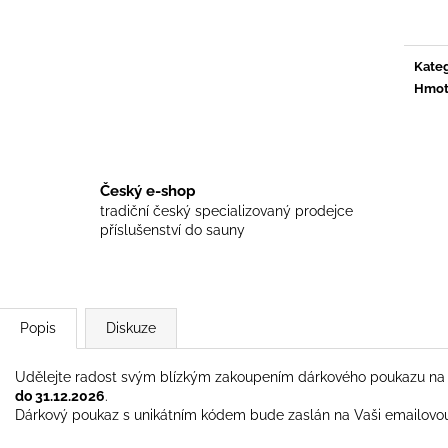
597 Kč
567 Kč
cena:
Kateg
Hmot
Český e-shop
tradiční český specializovaný prodejce
příslušenství do sauny
Popis
Diskuze
Udělejte radost svým blízkým zakoupením dárkového poukazu na 
do 31.12.2026
.
Dárkový poukaz s unikátním kódem bude zaslán na Vaši emailovo