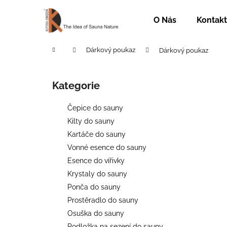
K
Přejít
na
o
O Nás
Kontakt
obsah
Zpět
Zpět
š
do
do
í
Domů
Dárkový poukaz
Dárkový poukaz
k
obchodu
obchodu
P
o
Kategorie
Přeskočit
s
kategorie
t
Čepice do sauny
r
Kilty do sauny
a
Kartáče do sauny
n
Vonné esence do sauny
n
Esence do vířivky
í
Krystaly do sauny
p
Ponča do sauny
a
Prostěradlo do sauny
n
Osuška do sauny
SAUNOVÝ KILT PÁNSKÝ ANTRACIT
e
Podložka na sezení do sauny