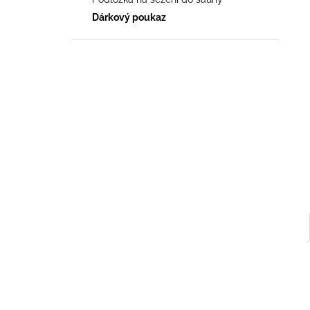
657 Kč
l
Dárkový poukaz