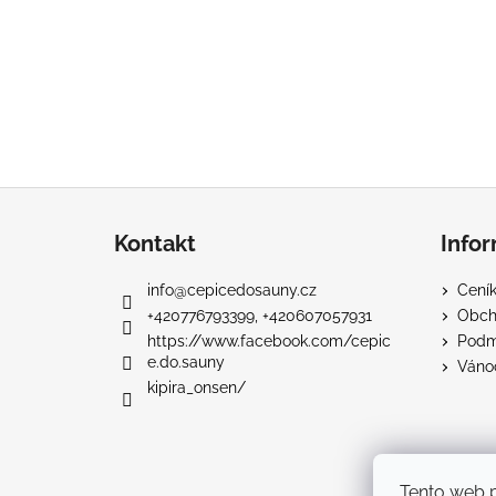
Z
á
Kontakt
Info
p
a
info
@
cepicedosauny.cz
Ceník
t
+420776793399, +420607057931
Obch
í
https://www.facebook.com/cepic
Podm
e.do.sauny
Váno
kipira_onsen/
Tento web 