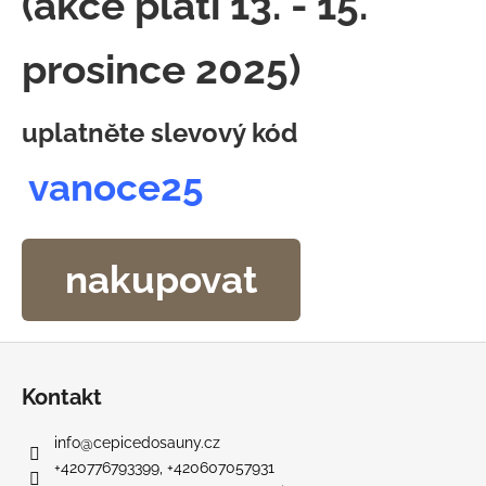
(akce platí 13. - 15.
č
u
j
prosince 2025)
e
m
e
uplatněte slevový kód
vanoce25
SAUNOVÝ
KILT
PÁNSKÝ
ANTRACIT
nakupovat
657
Kč
Z
á
Kontakt
p
a
info
@
cepicedosauny.cz
t
+420776793399, +420607057931