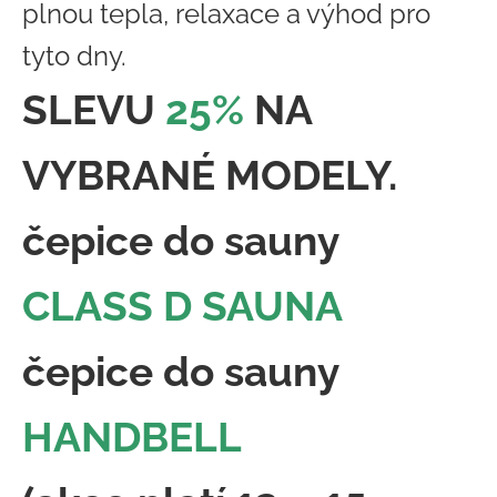
plnou tepla, relaxace a výhod pro
a
tyto dny.
j
í
SLEVU
25%
NA
t
?
VYBRANÉ MODELY.
čepice do sauny
HLEDAT
CLASS D SAUNA
D
čepice do sauny
o
p
HANDBELL
o
r
u