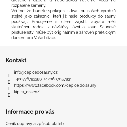
dřevěném džberu a naběračkou nalijeme vodu na
rozpálené kameny.
Věříme, že budete spokojeni s kvalitou našich výrobků
stejně jako zákazníci, kteří již naše produkty do sauny
používají. Pracujeme s cílem zajistit, abyste měli
skutečnou radost z návštěvy lázní a saun. Saunové
příslušenství může být originálním a zároveň praktickým
dárkem pro Vaše blízké.
Z
á
Kontakt
p
a
info
@
cepicedosauny.cz
t
+420776793399, +420607057931
í
https://www.facebook.com/cepice.do.sauny
kipira_onsen/
Informace pro vás
Ceník dopravy a způsob plateb