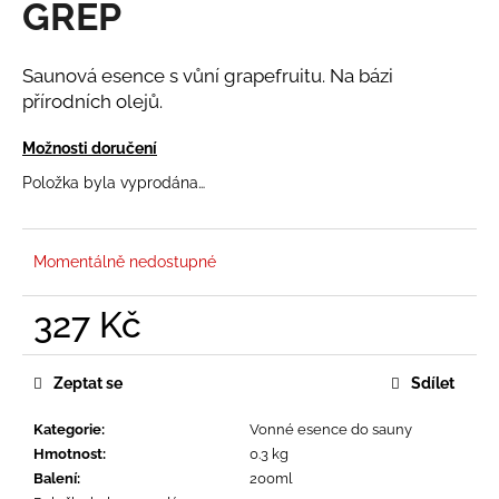
GREP
a
j
Saunová esence s vůní grapefruitu. Na bázi
í
přírodních olejů.
t
?
Možnosti doručení
Položka byla vyprodána…
HLEDAT
Momentálně nedostupné
327 Kč
D
Měrná
cena:
o
Zeptat se
Sdílet
p
o
Kategorie
:
Vonné esence do sauny
r
Hmotnost
:
0.3 kg
u
Balení
:
200ml