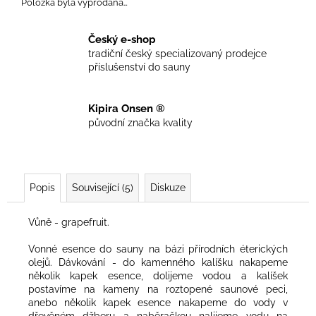
č
Položka byla vyprodána…
u
j
Český e-shop
e
tradiční český specializovaný prodejce
m
příslušenství do sauny
e
Kipira Onsen ®
SAUNOVÝ
původní značka kvality
KILT
PÁNSKÝ
ANTRACIT
657
Kč
Popis
Související (5)
Diskuze
Vůně - grapefruit.
Vonné esence do sauny na bázi přírodních éterických
olejů. Dávkování - do kamenného kalíšku nakapeme
několik kapek esence, dolijeme vodou a kalíšek
postavíme na kameny na roztopené saunové peci,
anebo několik kapek esence nakapeme do vody v