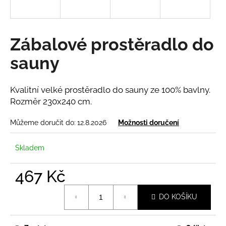
a
j
í
Zábalové prostěradlo do
t
sauny
?
Kvalitní velké prostěradlo do sauny ze 100% bavlny.
Rozměr 230x240 cm.
HLEDAT
Můžeme doručit do:
12.8.2026
Možnosti doručení
Skladem
D
o
467 Kč
p
Měrná
o
DO KOŠÍKU
cena:
r
u