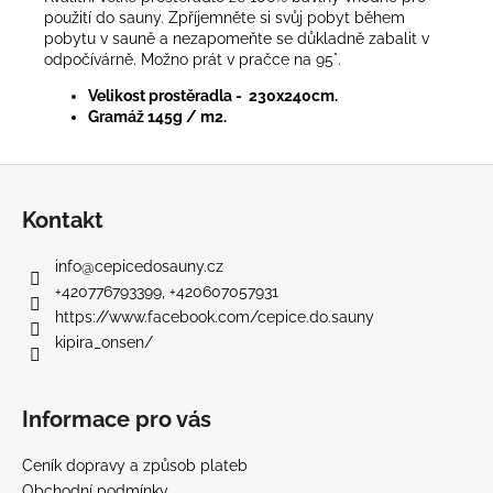
použití do sauny. Zpříjemněte si svůj pobyt během
pobytu v sauně a nezapomeňte se důkladně zabalit v
odpočívárně. Možno prát v pračce na 95°.
Velikost prostěradla -
230x240cm.
Gramáž 145g / m2.
Z
á
Kontakt
p
a
info
@
cepicedosauny.cz
t
+420776793399, +420607057931
í
https://www.facebook.com/cepice.do.sauny
kipira_onsen/
Informace pro vás
Ceník dopravy a způsob plateb
Obchodní podmínky