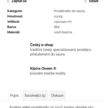
č
Zeptat se
Sdílet
u
j
Kategorie
:
Prostěradlo do sauny
e
Hmotnost
:
0.5 kg
m
Velikost
:
230x240 cm
e
Barva
:
Bílá
Materiál
:
100% bavlna
ČEPICE
Český e-shop
DO
SAUNY
tradiční český specializovaný prodejce
CLASS
příslušenství do sauny
SPIKE
597
Kč
Kipira Onsen ®
původní značka kvality
Popis
Související (5)
Diskuze
Kvalitní velké prostěradlo ze 100% bavlny vhodné pro